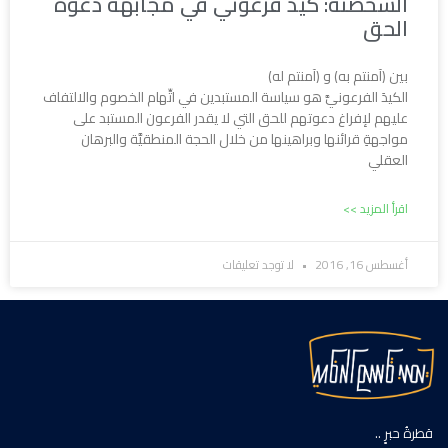
الشخصنة: كيد فرعوني في مجابهة دعوة
الحق
بين (آمنتم به) و (آمنتم له)
الكيدَ الفرعونيَّ هو سياسة المستبدين في اتِّهام الخصوم والالتفاف
عليهم لإفراغ دعوتهم للحق التي لا يقدر الفرعون المستبد على
مواجهةِ قرائنها وبراهينها من خلال الحجة المنطقيَّة والبرهان
العقلي
اقرأ المزيد >>
أغسطس 16, 2016
لا توجد تعليقات
قطرةُ حبرٍ ..