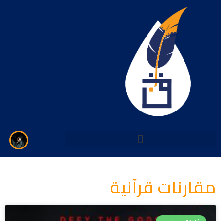
خطي
لى
لمحتوى
مقارنات قرآنية