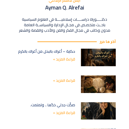
أيمن قاسم الرفاعي
Ayman Q. Alrefai
دكتــــــوراة دراســـــات إسلاميـــــة في العلوم السياسية
باحــث متخصـص في مجـال الإدارة والسياســة العامة
مدون وكاتب في مجال الفكر والفن والأدب والقصة والشعر
آخر ما حرر
حكاية – أغراك بالبخل من أغراك بالكرم
قراءة المزيد »
قراءة المزيد »
صكّت جدتي خدّها .. وتمتمت.
قراءة المزيد »