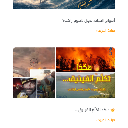
أمواج الحياة؛ فهل للموج راكب؟
قراءة المزيد »
هكذا تكلَّمَ الفينيق…
قراءة المزيد »