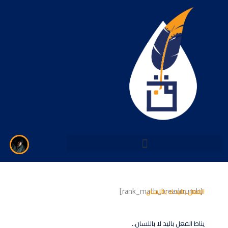
خطي
لى
لمحتوى
[rank_math_breadcrumb]
الفعل باليد لا باللسان
يناط الفعل باليد لا باللسان..