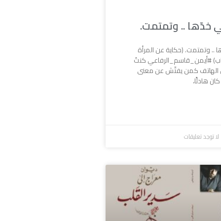
خدّها .. وتمتمت.
 .. وتمتمت. (حكاية عن المرأة
ب) #أيمن_قاسم_الرفاعي كنتُ
الهاتف كمن يفتّش عن معنى
كان هادئًا،
لا توجد تعليقات