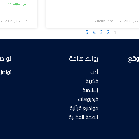
اقرأ المزيد >>
لا توجد تعليقات
فبراير 26, 2025
5
4
3
2
1
وقع
روابط هامة
تواص
أدب
تواصل
فكرية
إسلامية
فيديوهات
مواضيع قرآنية
الصحة الغذائية