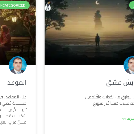
UNCATEGORIZED
ويش عشق
الموعد
 البَوارِقَ مِن لحْظيكِ واقْتَحمي
على المقاعدِ.. فِي ا
بَ عَينيكِ جَيشاً غَيرَ مُنهزمِ
حيــــــثُ تُـدني ا
تاريـــــخُ مِيــــلا
سُكبـــت عُطــــو
لمزيد >>
مِـــنْ قِرَابِ العَابِر