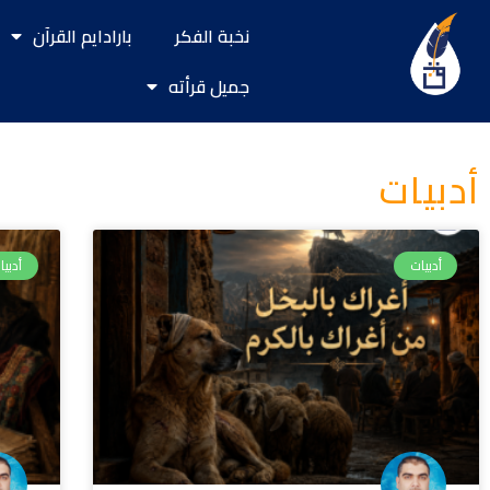
خطي
نخبة الفكر
بارادايم القرآن
لى
لمحتوى
جميل قرأته
أدبيات
أدبيات
أدبيا