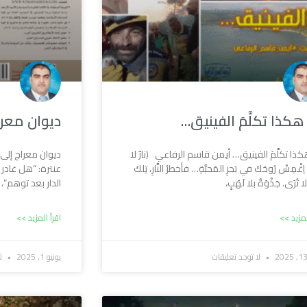
كذا تكلَّمَ الفينيق…
ديوان معرا
ذا تكلَّمَ الفينيق… أيمن قاسم الرفاعي (نارٌ لا
ديوان معراج إلى
 اِغْمِسْ رُوحَكَ في بَحرِ المَحبَّةِ… فأخطرُ النَّارِ، تِلكَ
عنترة: “هل غادر
لا تُرَى. جَذْوَةٌ بلا لَهَبٍ،
الدار بعد توهم”
لمزيد >>
اقرأ المزيد >>
لا توجد تعليقات
يونيو 1, 2025
لا