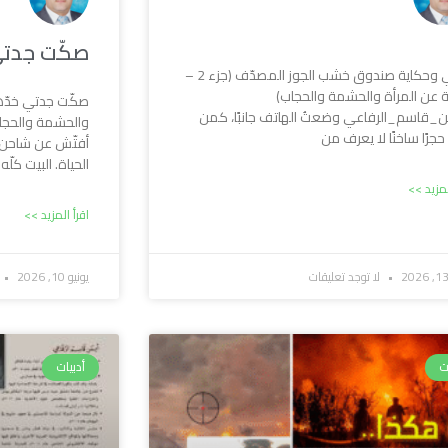
صكّت جدتي 
جدتي وحكاية صندوق خشب الجوز المصدّف (جزء 2 –
 عن المرأة والحشمة والحجاب)
صكّت جدتي خدّها
ن_قاسم_الرفاعي وضعتُ الهاتف جانبًا، كمن
والحشمة والحجا
جرًا ساخنًا لا يعرف من
أفتّش عن شاحن 
الحياة. البيت كلّه 
لمزيد >>
اقرأ المزيد >>
لا توجد تعليقات
يونيو 10, 2026
ت
أدبيات