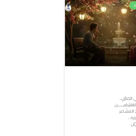
لجَنائِنِ..
لعَاشِقيـــــن
دِ المشَـاعر
ره ..
ِيْن