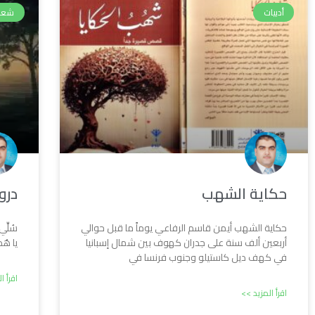
أدبيات
شعر
حكاية الشهب
در
حكاية الشهب أيمن قاسم الرفاعي يوماً ما قبل حوالي
سُلِّي
أربعين ألف سنة على جدران كهوف بين شمال إسبانيا
يا هُد
في كهف ديل كاستيلو وجنوب فرنسا في
اقرأ ا
اقرأ المزيد >>