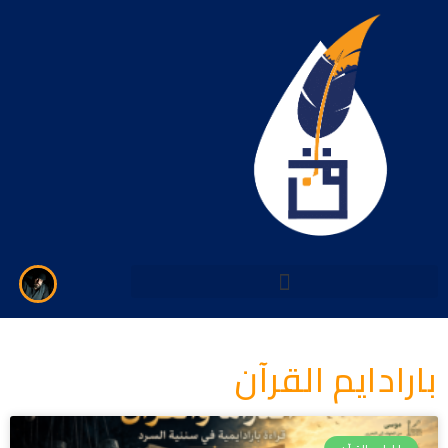
خطي
لى
لمحتوى
بارادايم القرآن
Page
Page
Page
Page