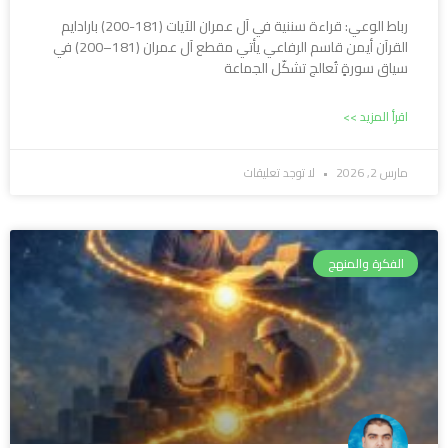
رباط الوعي: قراءة سننية في آل عمران الآيات (181-200) بارادايم
القرآن أيمن قاسم الرفاعي يأتي مقطع آل عمران (181–200) في
سياق سورةٍ تُعالج تشكّل الجماعة
اقرأ المزيد >>
مارس 2, 2026
لا توجد تعليقات
الفكرة والمنهج