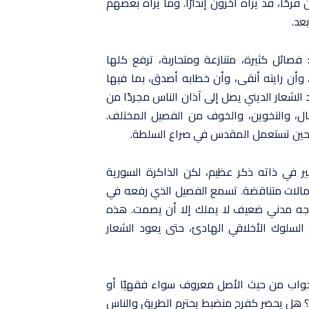
رحًا، قد يراه آخرون إنذارًا. وما يراه بعضهم
عد.
فصائل كثيرة، متنازعة ومتحاربة، ترفع كلها
 وأن رايته أنقى، وأن خطابه أصدق، بما فيها
 الشعار الديني يصل إلى آذان الناس مجردًا من
تتال، والتخوين، والخوف من الفصيل المختلف.
 حين تستعمل المقدس في صراع السلطة.
ير في ذاته ذكر عظيم، لكن الذاكرة السورية
عمالات متناقضة. تسمع الفصيل الذي رفعه في
وجه مدني ضعيف لا يملك إلا أن يصمت. هذه
 السلوك الأخلاقي الهادئ، حتى يعود الشعار
لجواب من حيث الأصل معروف سواء فقهيًا أو
ئة؟ هل يحضر كفرح منضبط يحترم الطريق والناس