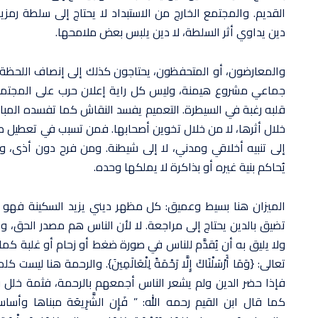
القديم. والمجتمع الخارج من الاستبداد لا يحتاج إلى سلطة رمزي
دين يداوي أثر السلطة، لا دين يلبس بعض ملامحها.
والمعارضون، أو المتحفظون، يحتاجون كذلك إلى إنصاف اللحظة و
جماعي مشروع هيمنة، وليس كل راية إعلان حرب على المجتمع، 
قلبه رغبة في السيطرة. التعميم يفسد النقاش كما تفسده المبال
خلال أثرها، لا من خلال تخوين أصحابها. فمن تسبب في تعطيل طريق
إلى تنبيه أخلاقي ومدني، لا إلى شيطنة. ومن فرح دون أذى، 
يُحاكم بنية غيره أو بذاكرة لا يملكها وحده.
الميزان هنا بسيط وعميق: كل مظهر ديني يزيد السكينة فهو 
تضيق بالدين يحتاج إلى مراجعة. لا لأن الناس هم مصدر الحق، وإن
ولا يليق به أن يُقدَّم للناس في صورة ضغط أو زحام أو غلبة كما ي
تعالى: {وَمَا أَرْسَلْنَاكَ إِلَّا رَحْمَةً لِلْعَالَمِينَ}. والرحمة هنا
فإذا حضر الدين ولم يشعر الناس أجمعهم بالرحمة، فثمة خلل 
كما قال ابن القيم رحمه الله: ” فَإِن الشَّرِيعَة مبناها وأ