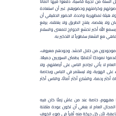
ل السنة من تجربة قاسية، دفعوا فيها أثمانًا
صوتهم وكرامتهم وحضورهم. غير أن استعادة
لا هيئة تمظهرية واحدة. الحضور الحقيقي أن
ان ولا ينقصه، يفتح الطريق ولا يغلقه، يرفع
 يسمع الله أكبر تخشع الجوارح للمعنى والسلام
هي مع الشعار سلطوياً لا التذكير به.
نهم موجودون من خلال الحشد. وجودهم معروف،
ا نموذجًا أخلاقيًا يطمئن السوريين جميعًا.
عام لا يأتي ليزاحم الناس على أرصفتهم، ولا
ء على الهوية، ولا ليستثمر في اللباس وبخاصة
كثر رحمة، والشارع أكثر أمانًا، والناس أكثر
 مفهوم، خاصة عند من عاش زمنًا كان فيه
ى المجال العام لا ينبغي أن تكون عودة مثقلة
اعفة، لأن كل حركة منه تُقرأ في ضوء الخوف