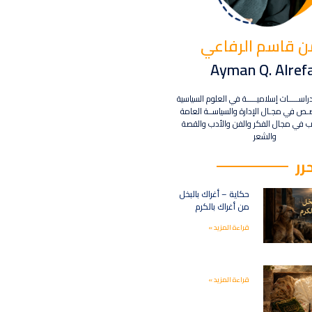
ن قاسم الرفاعي
Ayman Q. Alref
دراســـــات إسلاميـــــة في العلوم السياسية
ـص في مجـال الإدارة والسياســة العامة
 في مجال الفكر والفن والأدب والقصة
والشعر
رر
حكاية – أغراك بالبخل
من أغراك بالكرم
قراءة المزيد »
قراءة المزيد »