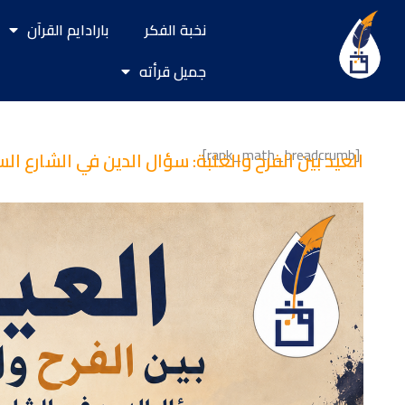
خطي
نخبة الفكر
بارادايم القرآن
لى
لمحتوى
جميل قرأته
[rank_math_breadcrumb]
العيد بين الفرح والغلبة: سؤال الدين في الشارع ال