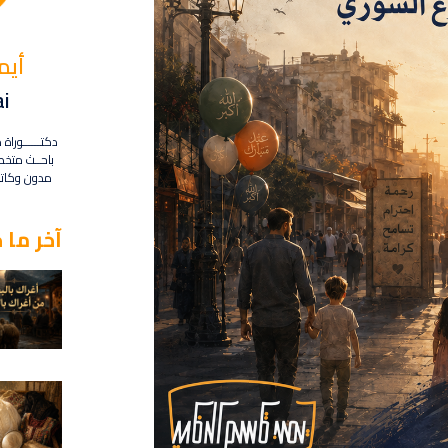
أيم
ai
دكتــــــوراة 
باحــث متخص
مدون وكاتب
آخر ما ح