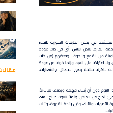
حتشدة في بعض الطرقات السورية للتكبير
احمة المارة. بعض الناس رأى في ذلك عودة
ت طويلة من القمع والخوف. وبعضهم (من ذات
ولا اعتراضًا على العيد، وإنما خوفًا من عودة
مقالات
الت ذاكرته مثقلة بصور الفصائل، والشعارات،
ذا اليوم دون أن يُساء فهمه ويصنف مباشرةً.
تخرج من المآذن، وتملأ البيوت صباح العيد،
ة الأمهات والآباء، وفي رائحة القهوة، وثياب
غياب.