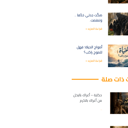
صكّت جدتي خدّها ..
وتمتمت.
قراءة المزيد »
أمواج الحياة؛ فهل
للموج راكب؟
قراءة المزيد »
 ذات صلة
حكاية – أغراك بالبخل
من أغراك بالكرم
قراءة المزيد »