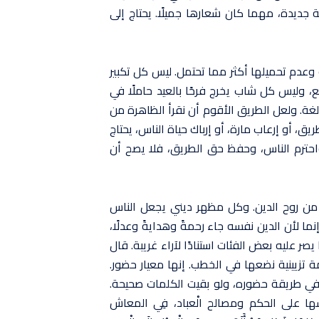
ة جديدة، مهما كان شعارها جميلًا. يحتاج إلى
عدم تحميلها أكثر مما تحتمل. ليس كل تكبير
وليس كل شاب يخرج فرحًا بالعيد حاملًا في
غة. ولعل الطريق الأقوم أن نقرأ الظاهرة من
، أو إرعاب مارة، أو إرباك حياة الناس، يحتاج
واحترم الناس، وحفظ حق الطريق، فلا يصح أن
من روح الدين. وكل مظهر ديني يجعل الناس
ما لأن الدين نفسه جاء رحمةً وهدايةً وعدلًا،
صر عليه بعض الفئات استنادًا لآراء غريبة. قال
 ليست كلمة تزيينية نضعها في الخطب. إنها معيار حضور.
في طريقة حضوره، ولو بقيت الكلمات صحيحة.
ساسها على الحكم ومصالح الْعباد، فِي المعاش