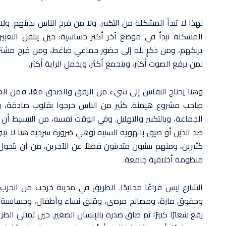
لهذا لا تبدأ المشكلة من التكبير. ولا من فرح الناس بدينهم. 
المشكلة تبدأ في موضع آخر أكثر حساسية: حين ينتقل التعبي
يربكهم، ومن ذكرٍ لله إلى حضور جماعي ضاغط، ومن فرح مشترك
لمن يرفع الصوت أكثر، ويتجمع أكثر، ويحمل الراية أكثر.
وهنا يحتاج النقاش إلى شيء من الرفق والصدق معًا. فمن الظ
صاحب مشروع هيمنة. كثير من الناس خرجوا بقلوب صادقة، 
الجماعة، وبالتكبير والتهليل. وفي الوقت نفسه، من التبسيط أ
ضد الدين أو ضيق بالهوية السنية (وهي ضرورة سردية هنا لا 
كثيرين، ومنهم سنيون متدينون فضلاً عن الآخرين، من أن يتحول 
منظومة أخلاقية جامعة.
الشارع ليس فراغًا محايدًا. الطريق في مدينة خرجت من الحر
وحقوق مارة، ومصالح مرضى، وقلق نساء وأطفال، وحساسية أ
رفع شعارًا كبيرًا ثم ضاق صدره بالإنسان الصغير. حين تمتلئ الطر