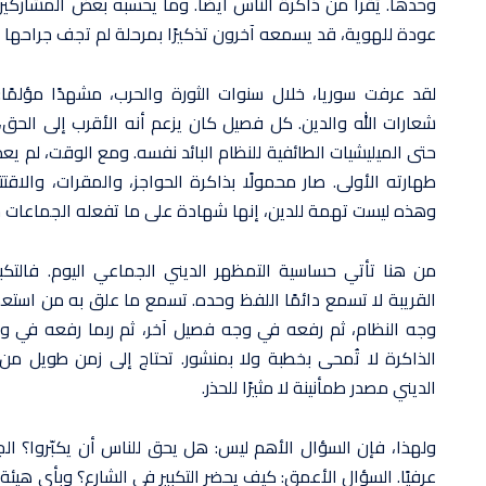
وحدها. يُقرأ من ذاكرة الناس أيضًا. وما يحسبه بعض المشاركين ف
عودة للهوية، قد يسمعه آخرون تذكيرًا بمرحلة لم تجف جراحها ب
لقد عرفت سوريا، خلال سنوات الثورة والحرب، مشهدًا مؤلمًا: 
شعارات الله والدين. كل فصيل كان يزعم أنه الأقرب إلى الحق،
حتى الميليشيات الطائفية للنظام البائد نفسه. ومع الوقت، لم يعد
طهارته الأولى. صار محمولًا بذاكرة الحواجز، والمقرات، والاق
وهذه ليست تهمة للدين، إنها شهادة على ما تفعله الجماعات
من هنا تأتي حساسية التمظهر الديني الجماعي اليوم. فالتكب
القريبة لا تسمع دائمًا اللفظ وحده. تسمع ما علق به من است
وجه النظام، ثم رفعه في وجه فصيل آخر، ثم ربما رفعه في 
الذاكرة لا تُمحى بخطبة ولا بمنشور. تحتاج إلى زمن طويل من
الديني مصدر طمأنينة لا مثيرًا للحذر.
ولهذا، فإن السؤال الأهم ليس: هل يحق للناس أن يكبّروا؟ ا
عرفيًا. السؤال الأعمق: كيف يحضر التكبير في الشارع؟ وبأي هي