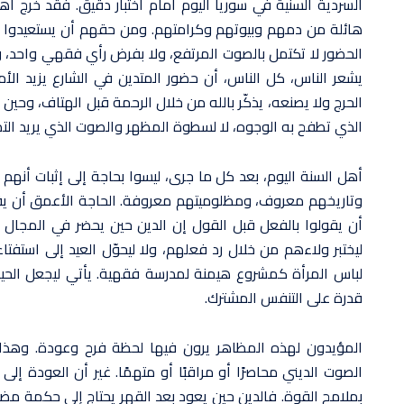
السردية السنية في سوريا اليوم أمام اختبار دقيق. فقد خرج أه
هائلة من دمهم وبيوتهم وكرامتهم. ومن حقهم أن يستعيدوا 
الحضور لا تكتمل بالصوت المرتفع، ولا بفرض رأي فقهي واحد، و
يشعر الناس، كل الناس، أن حضور المتدين في الشارع يزيد الأم
الحرج ولا يصنعه، يذكّر بالله من خلال الرحمة قبل الهتاف، وحين
الذي تطفح به الوجوه، لا لسطوة المظهر والصوت الذي يريد التما
أهل السنة اليوم، بعد كل ما جرى، ليسوا بحاجة إلى إثبات أ
وتاريخهم معروف، ومظلوميتهم معروفة. الحاجة الأعمق أن يقدمو
أن يقولوا بالفعل قبل القول إن الدين حين يحضر في المجال ال
ليختبر ولاءهم من خلال رد فعلهم، ولا ليحوّل العيد إلى استفتا
لباس المرأة كمشروع هيمنة لمدرسة فقهية. يأتي ليجعل الحياة أ
قدرة على التنفس المشترك.
المؤيدون لهذه المظاهر يرون فيها لحظة فرح وعودة. وهذا
الصوت الديني محاصرًا أو مراقبًا أو متهمًا. غير أن العودة إل
بملامح القوة. فالدين حين يعود بعد القهر يحتاج إلى حكمة مض