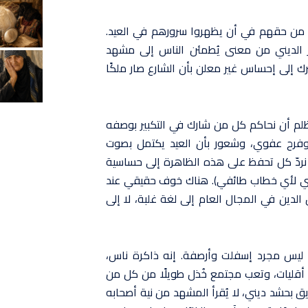
ولا من حقهم في أن يظهروا سرورهم في العيد.
ر الديني من معنى يُطمئن الناس إلى مشهد
 إلى إحساس غير معلن بأن الشارع صار ملكًا
لم أن نحاكم كل من شارك في التكبير بوصفه
وفرح عفوي، وشعور بأن العيد يكتمل بصوت
ن نردّ كل تحفظ على هذه الظاهرة إلى حساسية
تبني لأي خطاب طائفي). هناك خوف حقيقي عند
الدين في المجال العام إلى لغة غلبة، لا إلى
ب ليس مجرد إسفلت وأرصفة. إنه ذاكرة ناس،
قليات، وتعب مجتمع خُذل طويلًا من كل من
يق بحشد ديني، لا يُقرأ المشهد من نية أصحابه