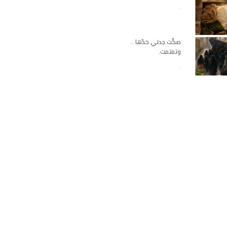
قراءة المزيد »
صكّت جدتي خدّها ..
وتمتمت.
قراءة المزيد »