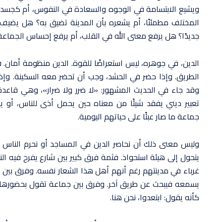
ويشيع الابتسامة في الوجوه والسعادة في النفوس، أم كجس
المختلف مطمئنًا، أم يشعره بأن المدينة تضيق به؟ هل يضيف إل
جديدًا؟ هل يرفع معنى الله في القلب، أم يرفع إحساس الجماعة
الدين، في جوهره، ليس استعراضًا للقوة. الدين منظومة أمان
الطريق. وإذا حضر في الحشد، وجب أن تحضر معه السكينة. وإ
وقد جاء في الحديث المشهور: «لا ضرر ولا ضرار»، وهي قاعدة
تعبير ديني يفقد شيئًا من معناه حين يحمل أذى للناس، أو 
جماعة ما صار عبئًا على حياتهم اليومية.
وليس معنى ذلك أن نحاصر الدين في المساجد أو نحرم الناس من
يتحول إلى هيئة استحواذ. فثمة فرق كبير بين شارع يفرح فيه ال
غرباء في مدينتهم رغم أنهم أهل هذا الشعار نفسه. وفرق بين تك
يسمعه فيبحث عن طريق آخر. وفرق بين جماعة تقول بحضورها: ش
كأنه يقول: ابتعدوا، نحن هنا.