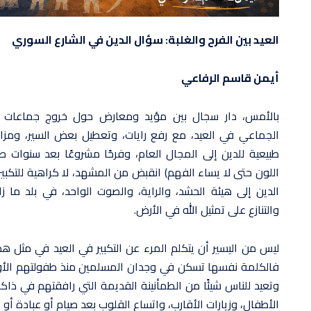
العيد بين الفرح والغلبة: سؤال الدين في الشارع السوري
أيمن قاسم الرفاعي
بالأمس، دار سجال بين مؤيد ومعارض حول خروج جماعات م
الجماعي في العيد، مع رفع رايات، وتعطيل بعض السير، ومز
طبيعية للدين إلى المجال العام، وفرحًا مشروعًا بعد سنوا
اللون حتى لا يساء الفهم) انقبض من المشهد، لا كراهية للتكبير، 
الدين إلى هيئة الحشد، والراية، والصوت الواحد، في بلد ما ز
والتنازع على تمثيل الله في الأرض.
ليس من اليسير أن يتكلم المرء عن التكبير في العيد في مثل ه
فالكلمة نفسها تسكن في وجدان المسلمين منذ طفولتهم الأولى؛ 
وتعيد للناس شيئًا من الطمأنينة القديمة التي رافقتهم في ذاكر
الأطفال، وزيارات الأقارب، واتساع القلوب بعد صيام أو عبادة أو 